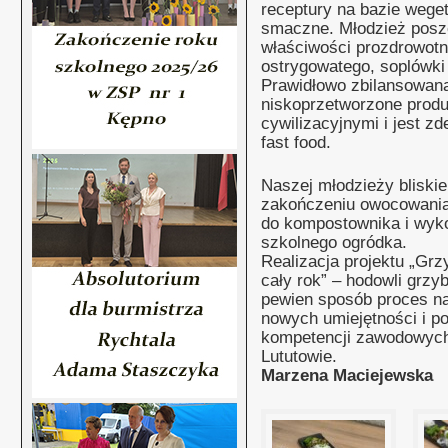
receptury na bazie wege
smaczne. Młodzież posz
właściwości prozdrowotn
ostrygowatego, soplówki j
Prawidłowo zbilansowana
niskoprzetworzone produ
cywilizacyjnymi i jest 
fast food.
Naszej młodzieży bliskie
zakończeniu owocowania 
do kompostownika i wyk
szkolnego ogródka.
Realizacja projektu „Grz
cały rok” – hodowli grzy
pewien sposób proces na
nowych umiejętności i p
kompetencji zawodowyc
Lututowie.
Marzena Maciejewska