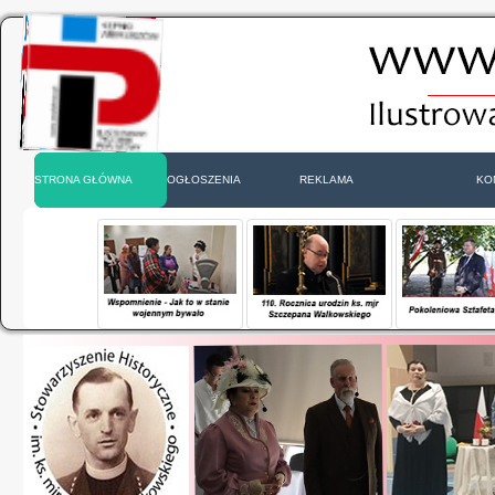
STRONA GŁÓWNA
OGŁOSZENIA
REKLAMA
KO