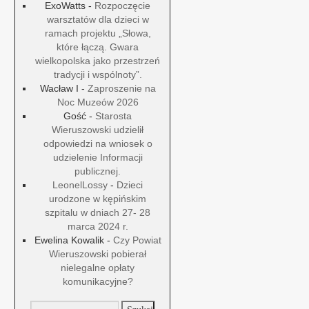
ExoWatts
-
Rozpoczęcie
warsztatów dla dzieci w
ramach projektu „Słowa,
które łączą. Gwara
wielkopolska jako przestrzeń
tradycji i wspólnoty”.
Wacław I
-
Zaproszenie na
Noc Muzeów 2026
Gość
-
Starosta
Wieruszowski udzielił
odpowiedzi na wniosek o
udzielenie Informacji
publicznej.
LeonelLossy
-
Dzieci
urodzone w kępińskim
szpitalu w dniach 27- 28
marca 2024 r.
Ewelina Kowalik
-
Czy Powiat
Wieruszowski pobierał
nielegalne opłaty
komunikacyjne?