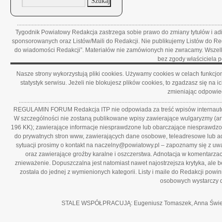
.....................................................................................................................................
Tygodnik Powiatowy Redakcja zastrzega sobie prawo do zmiany tytułów i adiu
sponsorowanych oraz Listów/Maili do Redakcji. Nie publikujemy Listów do R
do wiadomości Redakcji”. Materiałów nie zamówionych nie zwracamy. Wszelki
bez zgody właściciela
Nasze strony wykorzystują pliki cookies. Używamy cookies w celach funkcjo
statystyk serwisu. Jeżeli nie blokujesz plików cookies, to zgadzasz się n
zmieniając odpowied
........................................................................................................................................
REGULAMIN FORUM Redakcja ITP nie odpowiada za treść wpisów internautów n
W szczególności nie zostaną publikowane wpisy zawierające wulgaryzmy (art.3
196 KK); zawierające informacje niesprawdzone lub obarczające niesprawdzony
do prywatnych stron www, zawierających dane osobowe, teleadresowe lub adre
sytuacji prosimy o kontakt na naczelny@powiatowy.pl – zapoznamy się z uwa
oraz zawierające groźby karalne i oszczerstwa. Adnotacja w komentarzach
znieważenie. Dopuszczalna jest natomiast nawet najostrzejsza krytyka, ale be
została do jednej z wymienionych kategorii. Listy i maile do Redakcji pow
osobowych wystarczy d
STALE WSPÓŁPRACUJĄ: Eugeniusz Tomaszek, Anna Świegot, P