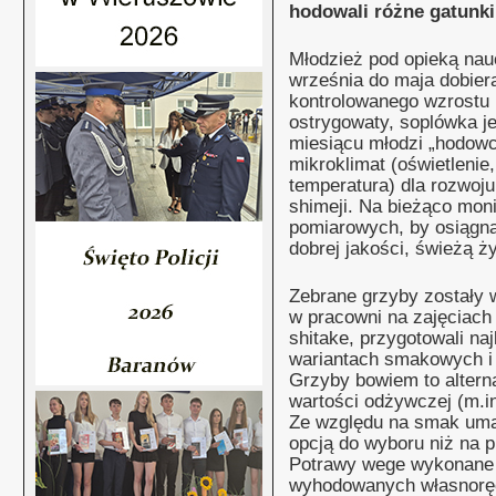
hodowali różne gatunki
Młodzież pod opieką nau
września do maja dobier
kontrolowanego wzrostu r
ostrygowaty, soplówka je
miesiącu młodzi „hodowc
mikroklimat (oświetlenie,
temperatura) dla rozwoju
shimeji. Na bieżąco mon
pomiarowych, by osiągn
dobrej jakości, świeżą ż
Zebrane grzyby zostały 
w pracowni na zajęciach
shitake, przygotowali n
wariantach smakowych i
Grzyby bowiem to altern
wartości odżywczej (m.i
Ze względu na smak umam
opcją do wyboru niż na p
Potrawy wege wykonane 
wyhodowanych własnoręc